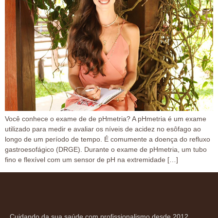
Você conhece o exame de de pHmetria? A pHmetria é um exame
utilizado para medir e avaliar os níveis de acidez no esôfago ao
longo de um período de tempo. É comumente a doença do refluxo
gastroesofágico (DRGE). Durante o exame de pHmetria, um tubo
fino e flexível com um sensor de pH na extremidade […]
Cuidando da sua saúde com profissionalismo desde 2012